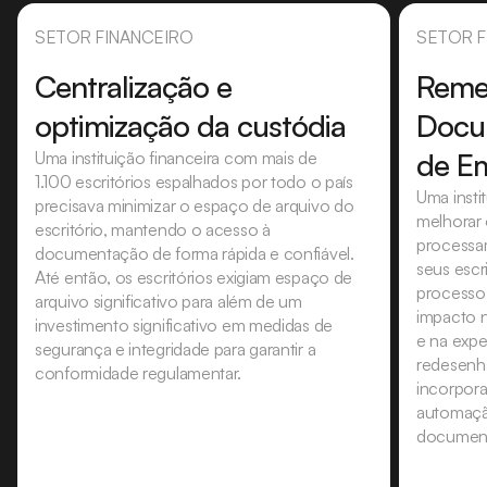
SETOR FINANCEIRO
SETOR F
Centralização e
Reme
optimização da custódia
Docu
de E
Uma instituição financeira com mais de
1.100 escritórios espalhados por todo o país
Uma insti
precisava minimizar o espaço de arquivo do
melhorar 
escritório, mantendo o acesso à
processa
documentação de forma rápida e confiável.
seus escr
Até então, os escritórios exigiam espaço de
processo 
arquivo significativo para além de um
impacto n
investimento significativo em medidas de
e na expe
segurança e integridade para garantir a
redesenh
conformidade regulamentar.
incorpora
automação
documen