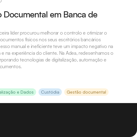
O
 Documental em Banca de
ceira líder procurou melhorar o controlo e otimizar o
cumentos físicos nos seus escritórios bancários
esso manual e ineficiente teve um impacto negativo na
a e na experiência do cliente. Na Adea, redesenhamos o
rporando tecnologias de digitalização, automação e
documentos.
talização e Dados
Custódia
Gestão documental