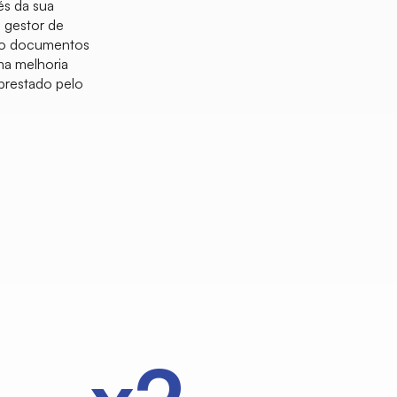
és da sua
o gestor de
ndo documentos
uma melhoria
 prestado pelo