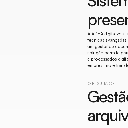
Siste
prese
A ADeA digitalizou,
técnicas avançadas
um gestor de docume
solução permite ger
e processados digit
empréstimo e transf
O RESULTADO
Gestão
arqui