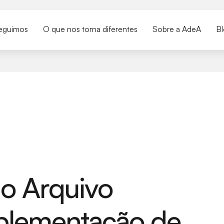
eguimos
O que nos torna diferentes
Sobre a AdeA
B
do Arquivo
mplementação de