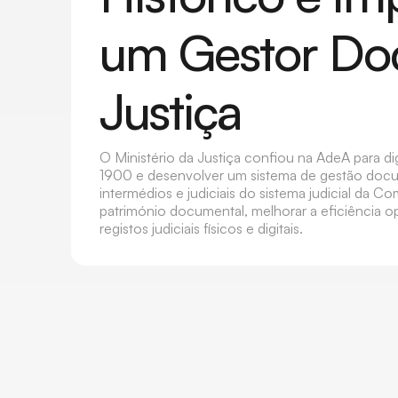
um Gestor Do
Justiça
O Ministério da Justiça confiou na AdeA para dig
1900 e desenvolver um sistema de gestão docu
intermédios e judiciais do sistema judicial da 
património documental, melhorar a eficiência ope
registos judiciais físicos e digitais.