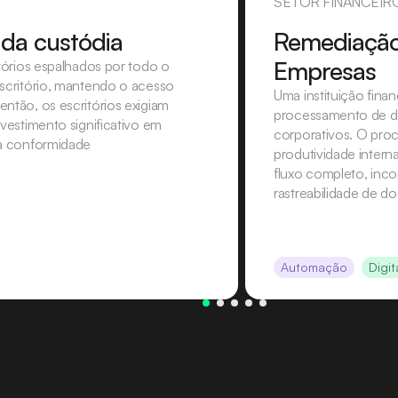
SETOR FINANCEIR
 da custódia
Remediação
Empresas
itórios espalhados por todo o
escritório, mantendo o acesso
Uma instituição finan
ntão, os escritórios exigiam
processamento de do
nvestimento significativo em
corporativos. O proc
 a conformidade
produtividade intern
fluxo completo, inco
rastreabilidade de 
Automação
Digi