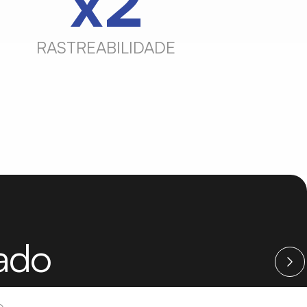
x3
RASTREABILIDADE
sado