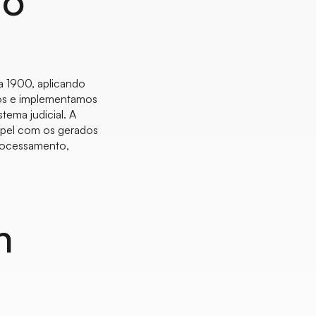
 o
 a 1900, aplicando
mos e implementamos
tema judicial. A
apel com os gerados
processamento,
m