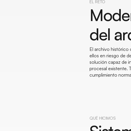
EL RETO
Modern
del ar
El archivo históric
ellos en riesgo de d
solución capaz de in
procesal existente. T
cumplimiento normati
QUÉ HICIMOS