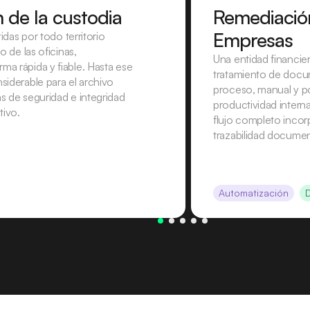
n de la custodia
Remediació
Empresas
idas por todo territorio
 de las oficinas,
Una entidad financier
a rápida y fiable. Hasta ese
tratamiento de docum
iderable para el archivo
proceso, manual y p
s de seguridad e integridad
productividad interna
tivo.
flujo completo incor
trazabilidad documen
Automatización
D