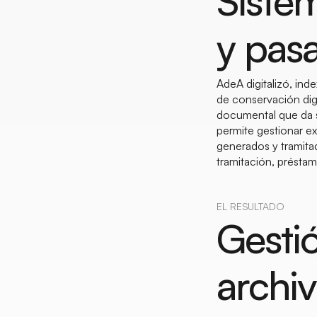
Sistem
y pas
AdeA digitalizó, ind
de conservación dig
documental que da so
permite gestionar e
generados y tramitad
tramitación, présta
EL RESULTADO
Gestió
archi