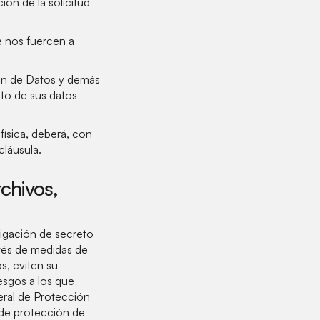
ón de la solicitud
e nos fuercen a
ión de Datos y demás
to de sus datos
ísica, deberá, con
cláusula.
chivos,
gación de secreto
avés de medidas de
s, eviten su
iesgos a los que
eral de Protección
 de protección de