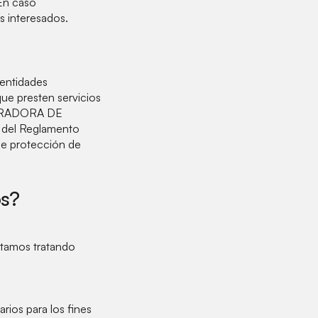
 En caso
s interesados.
(entidades
que presten servicios
STRADORA DE
 del Reglamento
de protección de
os?
tamos tratando
rios para los fines