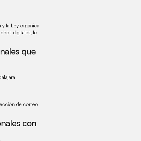
y la Ley orgánica
hos digitales, le
onales que
alajara
rección de correo
ionales con