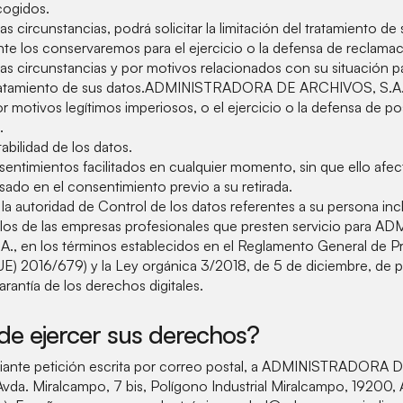
cogidos.
s circunstancias, podrá solicitar la limitación del tratamiento de
e los conservaremos para el ejercicio o la defensa de reclamac
s circunstancias y por motivos relacionados con su situación pa
ratamiento de sus datos.ADMINISTRADORA DE ARCHIVOS, S.A. de
or motivos legítimos imperiosos, o el ejercicio o la defensa de po
.
rtabilidad de los datos.
sentimientos facilitados en cualquier momento, sin que ello afecte
sado en el consentimiento previo a su retirada.
la autoridad de Control de los datos referentes a su persona inc
n los de las empresas profesionales que presten servicio par
., en los términos establecidos en el Reglamento General de P
E) 2016/679) y la Ley orgánica 3/2018, de 5 de diciembre, de 
arantía de los derechos digitales.
e ejercer sus derechos?
ediante petición escrita por correo postal, a ADMINISTRADORA
 Avda. Miralcampo, 7 bis, Polígono Industrial Miralcampo, 19200