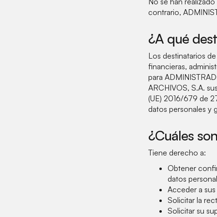
No se han realizado 
contrario, ADMINIST
¿A qué dest
Los destinatarios de
financieras, adminis
para ADMINISTRADO
ARCHIVOS, S.A. susc
(UE) 2016/679 de 27
datos personales y g
¿Cuáles son
Tiene derecho a:
Obtener conf
datos personal
Acceder a sus
Solicitar la re
Solicitar su s