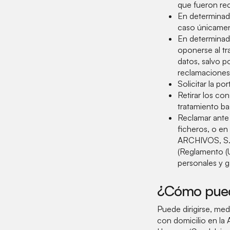
que fueron re
En determinada
caso únicament
En determinada
oponerse al t
datos, salvo p
reclamaciones
Solicitar la po
Retirar los con
tratamiento ba
Reclamar ante 
ficheros, o e
ARCHIVOS, S.A
(Reglamento (U
personales y g
¿Cómo pued
Puede dirigirse, m
con domicilio en la