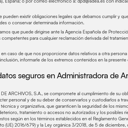
), España; o por correo electrónico a: dpd@adea.es con indicaci
 pueden existir obligaciones legales que debamos cumplir y qu
tudes o conservar determinada información.
rmamos que puede dirigirse ante la Agencia Española de Protecc
 competentes para cualquier reclamación derivada del tratamien
en caso de que nos proporcione datos relativos a otra persona f
 inclusión, informarle de los extremos contenidos en la presente 
datos seguros en Administradora de Ar
 ARCHIVOS, S.A., se compromete al cumplimiento de su obli
cter personal y de su deber de conservarlos y custodiarlos a tr
 técnica y organizativa, que garanticen la seguridad de los mismo
 deterioro, tratamiento o accesos no autorizados y los posibles r
estos según en los términos establecidos en el Reglamento Gen
o (UE) 2016/679) y la Ley orgánica 3/2018, de 5 de diciembre,