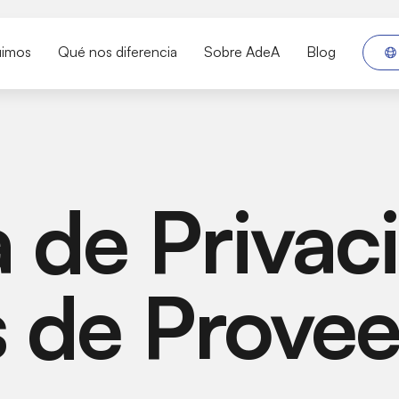
uimos
Qué nos diferencia
Sobre AdeA
Blog
a de Priva
 de Prove