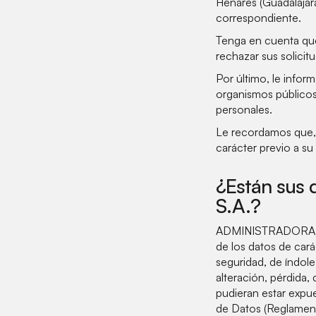
Henares (Guadalajara
correspondiente.
Tenga en cuenta que
rechazar sus solici
Por último, le info
organismos públicos
personales.
Le recordamos que, 
carácter previo a su
¿Están sus 
S.A.?
ADMINISTRADORA DE
de los datos de cará
seguridad, de índole
alteración, pérdida,
pudieran estar expu
de Datos (Reglament