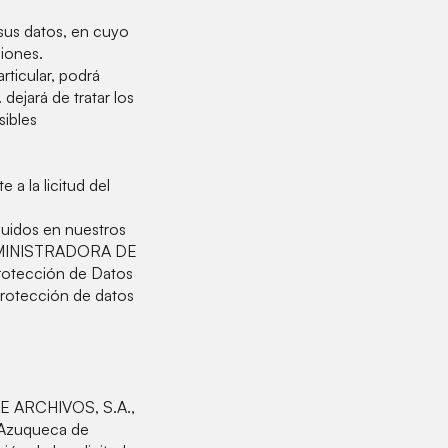
 sus datos, en cuyo
iones.
rticular, podrá
jará de tratar los
sibles
 a la licitud del
luidos en nuestros
a ADMINISTRADORA DE
rotección de Datos
protección de datos
 DE ARCHIVOS, S.A.,
, Azuqueca de