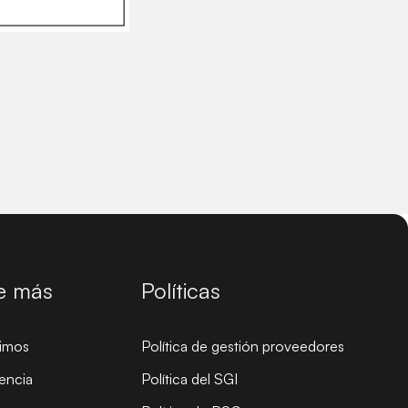
e más
Políticas
imos
Política de gestión proveedores
encia
Política del SGI