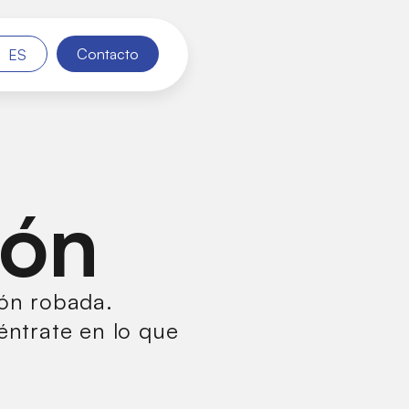
Contacto
ES
ión
ón robada.
éntrate en lo que