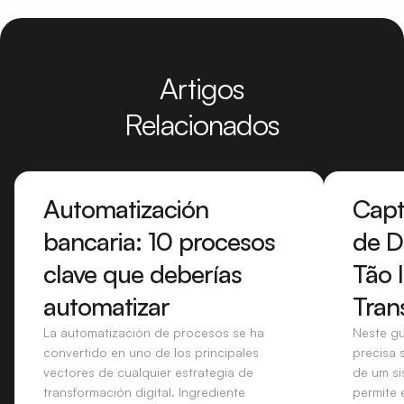
Artigos
Relacionados
Automatización
Capt
bancaria: 10 procesos
de D
clave que deberías
Tão 
automatizar
Tran
La automatización de procesos se ha
Neste g
convertido en uno de los principales
precisa 
vectores de cualquier estrategia de
de um s
transformación digital. Ingrediente
permite 