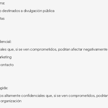
na:
destinados a divulgación pública
tas
encial:
les que, si se ven comprometidos, podrían afectar negativamente
keting
contacto
ngida:
 altamente confidenciales que, si se ven comprometidos, podrían
a organización