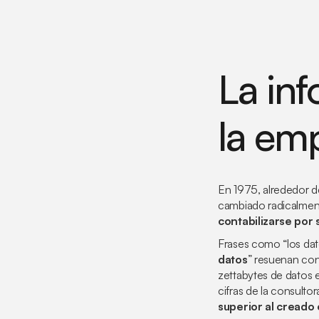
La in
la em
En 1975, alrededor d
cambiado radicalmen
contabilizarse por 
Frases como “los dat
datos
” resuenan co
zettabytes de datos 
cifras de la consulto
superior al creado 