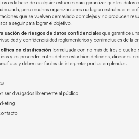
atos es la base de cualquier esfuerzo para garantizar que los datos 
decuada, pero muchas organizaciones no logran establecer el enf
aciones que se vuelven demasiado complejas y no producen resul
os a seguir para lograr el objetivo.
aluación de riesgos de datos confidencial
es que garantice un
privacidad y confidencialidad reglamentarios y contractuales de la o
olítica de clasificación
formalizada con no más de tres o cuatro 
líticas y los procedimientos deben estar bien definidos, alineados con
pecíficos y deben ser fáciles de interpretar por los empleados.
ica:
ser divulgados libremente al público
keting
contacto