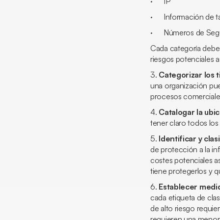
· IP
· Información de tar
· Números de Segur
Cada categoría debe d
riesgos potenciales 
3.
Categorizar los 
una organización pue
procesos comerciales
4.
Catalogar la ubic
tener claro todos lo
5.
Identificar y cla
de protección a la i
costes potenciales a
tiene protegerlos y q
6.
Establecer medi
cada etiqueta de cla
de alto riesgo requi
requieren una menor