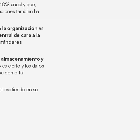
 40% anual y que,
zaciones también ha
a la organización
es
entral de cara a la
estándares
l almacenamiento y
es cierto y los datos
se como tal
l invirtiendo en su