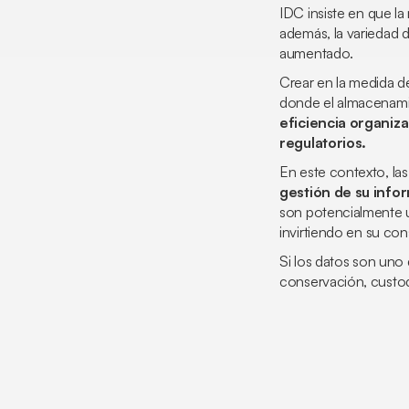
IDC insiste en que l
además, la variedad 
aumentado.
Crear en la medida d
donde el almacenamie
eficiencia organiz
regulatorios.
En este contexto, la
gestión de su info
son potencialmente u
invirtiendo en su con
Si los datos son uno 
conservación, custod