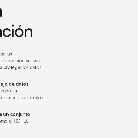
a
ación
ue las
 información valiosa
a proteger los datos
nejo de datos
sobre la
 en medios extraíbles
 a un conjunto
como el RGPD.