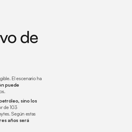
ivo de
ible. El escenario ha
ión puede
os.
petróleo, sino los
or de 103
bytes. Según estas
res años será