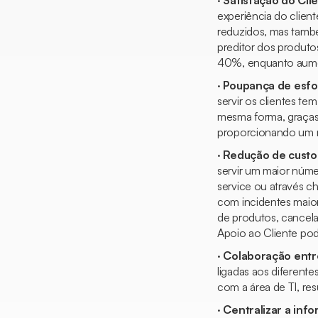
·
Satisfação do Cli
experiência do clien
reduzidos, mas també
preditor dos produto
40%, enquanto aume
·
Poupança de esfo
servir os clientes t
mesma forma, graças 
proporcionando um m
·
Redução de custo
servir um maior núme
service ou através
ch
com incidentes maio
de produtos, cancel
Apoio ao Cliente
pod
·
Colaboração entr
ligadas aos diferent
com a área de TI, res
·
Centralizar a inf