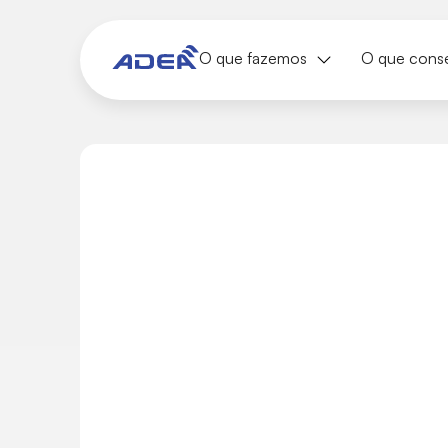
O que fazemos
O que cons