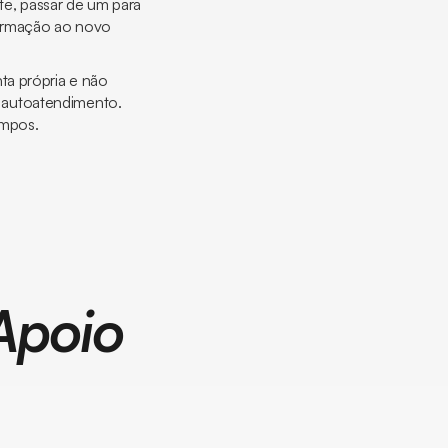
e, passar de um para
nformação ao novo
ta própria e não
 autoatendimento.
empos.
Apoio