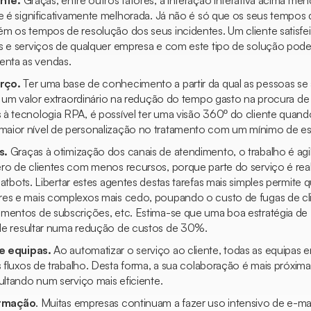
ente.
Graças, entre outros fatores, à interação interativa acima men
te é significativamente melhorada. Já não é só que os seus tempos
m os tempos de resolução dos seus incidentes. Um cliente satisfe
s e serviços de qualquer empresa e com este tipo de solução pod
nta as vendas.
rço.
Ter uma base de conhecimento a partir da qual as pessoas s
em um valor extraordinário na redução do tempo gasto na procura d
à tecnologia RPA, é possível ter uma visão 360º do cliente quando
aior nível de personalização no tratamento com um mínimo de es
s.
Graças à otimização dos canais de atendimento, o trabalho é ag
ro de clientes com menos recursos, porque parte do serviço é rea
atbots.
Libertar estes agentes destas tarefas mais simples permite q
res e mais complexos mais cedo, poupando o custo de fugas de cl
amentos de subscrições, etc. Estima-se que uma boa estratégia d
e resultar numa redução de custos de 30%.
e equipas.
Ao automatizar o serviço ao cliente, todas as equipas 
es fluxos de trabalho. Desta forma, a sua colaboração é mais próxi
ultando num serviço mais eficiente.
ormação
. Muitas empresas continuam a fazer uso intensivo de e-mai