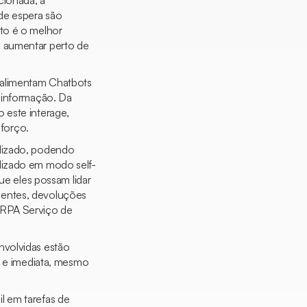
cionada, a
 de espera são
ito é o melhor
e aumentar perto de
e alimentam
Chatbots
e informação. Da
 este interage,
forço.
ilizado, podendo
lizado em modo self-
ue eles possam lidar
ientes, devoluções
e RPA
Serviço de
envolvidas estão
ma e imediata, mesmo
l em tarefas de