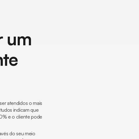
r um
nte
ser atendidos o mais
studos indicam que
80% e o cliente pode
ravés do seu meio