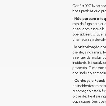
Confiar 100% no apoi
boas práticas que pr
·
Não percam o to
rota de fuga para qu
disso, com a nova le
operadores. O que fa
chamada seja devolvi
·
Monitorização co
cliente, ainda mais.
a ser gerida, inclui
incidente foi resolv
proposta. O mesmo se
não incluir o acrésc
·
Conheça o
Feedb
de incidentes tratad
automação está a fun
o cliente. Realizar i
ouvir sugestões dos s