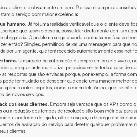
o ao cliente é obviamente um erro. Por isso é sempre aconselháv
estam o serviço com maior excelência:
que humano.
Já foi uma realidade verificável que o cliente deve f
e, sempre que assim o desejar, possa falar diretamente com um age
i é obrigatória. O problema surge quando contactamos fora do horá
zer então? Simples, permitindo deixar uma mensagem para que no 
da por um agente, que terá recebido automaticamente essa notifi
nstante.
Um projeto de automação é sempre um projeto vivo e, no
 Por isso, é importante monitorizar periodicamente toda a base de 
ndo as respostas que são enviadas porque, por exemplo, a forma c
ido pode ter mudado ao descobrir que existe uma maneira melhor do
 aplica a outros aspetos, como o menu telefónico, que, se não fo
imo de novos serviços.
ack
dos seus clientes.
Embora seja verdade que os KPIs como 
os ou a redução dos tempos de resolução são boas métricas para sa
cionar conforme desejado, não se esqueça de perguntar diretamen
nquéritos de avaliação do serviço para detetar quaisquer problemas
eus clientes.