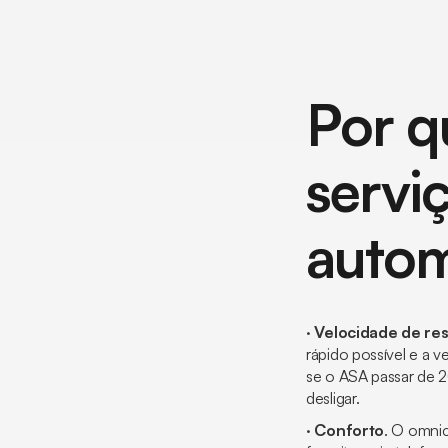
Por q
servi
autom
·
Velocidade de re
rápido possível e a 
se o ASA passar de 2
desligar.
·
Conforto
. O omnic