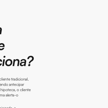
a
e
ciona?
iente tradicional,
dendo antecipar
ipoteca, o cliente
ma alerta-o