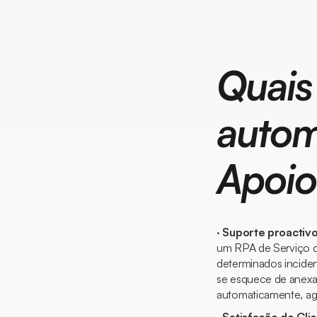
Quais
autom
Apoio
·
Suporte proactiv
um RPA de
Serviço 
determinados incide
se esquece de anexar
automaticamente, agi