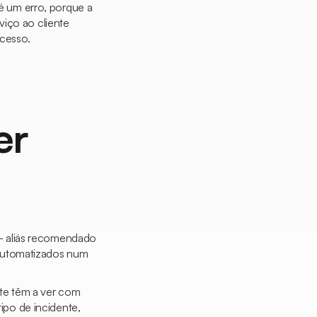
 é um erro, porque a
viço ao cliente
acesso.
er
— aliás recomendado
 automatizados num
te têm a ver com
tipo de incidente,