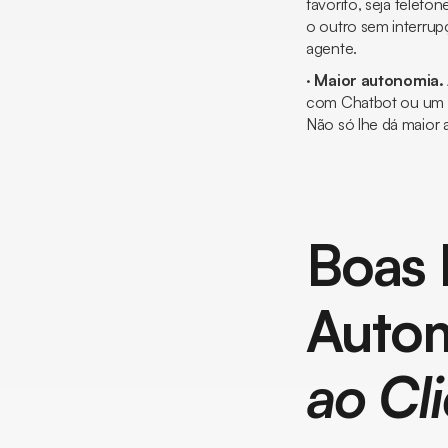
favorito, seja telef
o outro sem interrup
agente.
·
Maior autonomia.
com
Chatbot
ou um 
Não só lhe dá maior 
Boas 
Autom
ao Cl