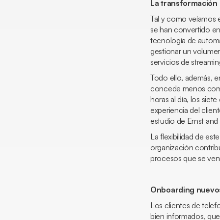
La transformación 
Tal y como veíamos en
se han convertido en
tecnología de automat
gestionar un volumen 
servicios de
streamin
Todo ello, además, en
concede menos compr
horas al día, los sie
experiencia del clien
estudio de Ernst and
La flexibilidad de es
organización contribu
procesos que se ven
Onboarding
nuevos
Los clientes de tele
bien informados, que 