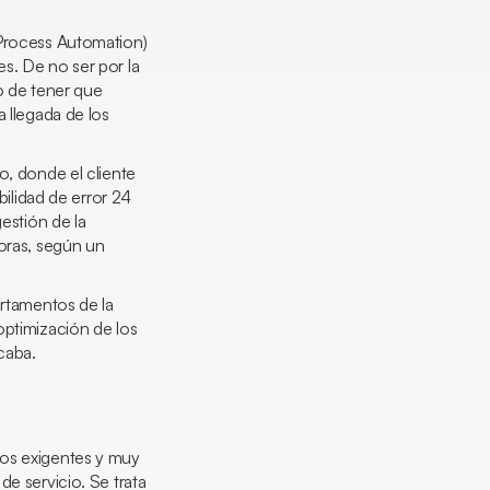
Process Automation
)
s. De no ser por la
o de tener que
a llegada de los
o, donde el cliente
lidad de error 24
estión de la
doras, según un
artamentos de la
optimización de los
icaba.
ios exigentes y muy
de servicio. Se trata