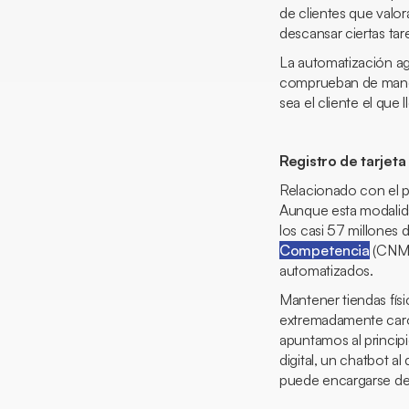
de clientes que valo
descansar ciertas ta
La automatización ag
comprueban de maner
sea el cliente el que
Registro de tarjet
Relacionado con el pu
Aunque esta modalid
los casi 57 millones 
Competencia
(CNMC)
automatizados.
Mantener tiendas físi
extremadamente caro 
apuntamos al princip
digital, un chatbot 
puede encargarse de