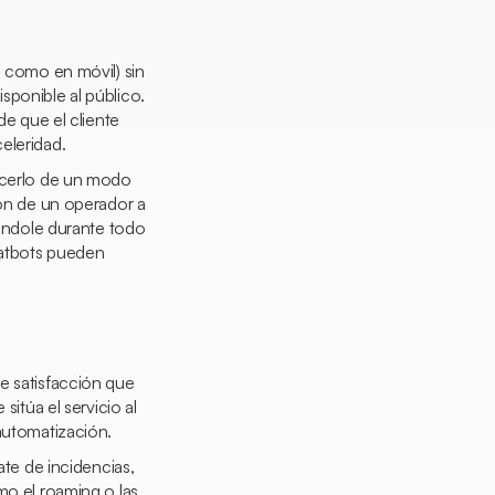
o como en móvil) sin
sponible al público.
de que el cliente
eleridad.
hacerlo de un modo
ión de un operador a
iándole durante todo
hatbots pueden
.
e satisfacción que
sitúa el servicio al
 automatización.
ate de incidencias,
omo el
roaming
o las