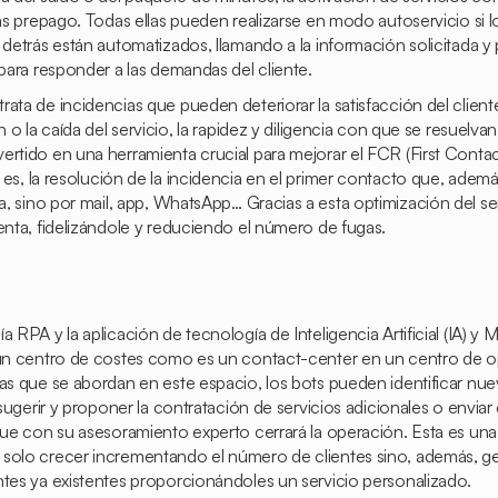
tas prepago. Todas ellas pueden realizarse en modo autoservicio si 
r detrás están automatizados, llamando a la información solicitada
 para responder a las demandas del cliente.
ata de incidencias que pueden deteriorar la satisfacción del clien
n o la caída del servicio, la rapidez y diligencia con que se resuelva
ertido en una herramienta crucial para mejorar el FCR (
First Conta
o es, la resolución de la incidencia en el primer contacto que, adem
a, sino por mail,
app,
WhatsApp… Gracias a esta optimización del serv
enta, fidelizándole y reduciendo el número de fugas.
 RPA y la aplicación de tecnología de Inteligencia Artificial (IA) y
M
 un centro de costes como es un
contact-center
en un centro de o
ias que se abordan en este espacio, los bots pueden identificar nu
n sugerir y proponer la contratación de servicios adicionales o envia
 que con su asesoramiento experto cerrará la operación. Esta es un
 solo crecer incrementando el número de clientes sino, además, 
ntes ya existentes proporcionándoles un servicio personalizado.