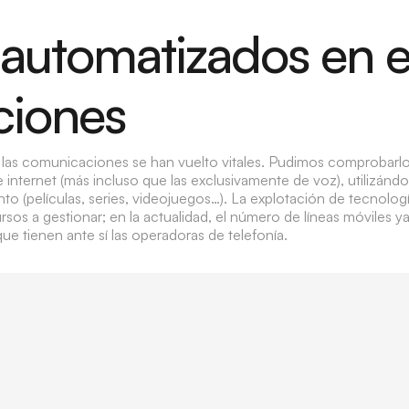
automatizados en 
ciones
las comunicaciones se han vuelto vitales. Pudimos comprobarl
nternet (más incluso que las exclusivamente de voz), utilizándos
ento (películas, series, videojuegos…). La explotación de tecnolo
rsos a gestionar; en la actualidad, el número de líneas móviles y
que tienen ante sí las operadoras de telefonía.