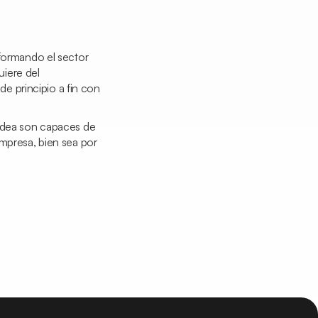
sformando el sector
iere del
e principio a fin con
 Adea son capaces de
empresa, bien sea por