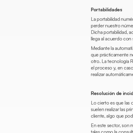
Portabilidades
La portabilidad numér
perder nuestro número
Dicha portabilidad, a
llega al acuerdo con
Mediante la automati
que prácticamente no 
otro. La tecnología R
el proceso y, en cas
realizar automáticame
Resolución de incid
Lo cierto es que las
suelen realizar las pr
cliente, algo que pod
En este sector, son m
tales como la consult