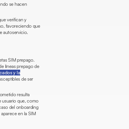
uando se hacen
que verifican y
so, favoreciendo que
e autoservicio.
jetas SIM prepago.
de líneas prepago de
cados y la
sceptibles de ser
ometido resulta
de usuario que, como
 caso del
onboarding
 aparece en la SIM