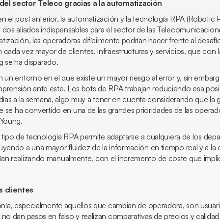
del sector
Teleco
gracias a la automatización
 el post anterior, la automatización y la tecnología RPA (
Robotic 
 dos aliados indispensables para el sector de las Telecomunicacione
ización, las operadoras difícilmente podrían hacer frente al desafí
cada vez mayor de clientes, infraestructuras y servicios, que con l
g
se ha disparado.
 un entorno en el que existe un mayor riesgo al error y, sin embarg
ensión ante este. Los bots de RPA trabajan reduciendo esa posibi
te días a la semana, algo muy a tener en cuenta considerando que la g
te se ha convertido en una de las grandes prioridades de las opera
 Young.
te tipo de tecnología RPA permite adaptarse a cualquiera de los dep
yendo a una mayor fluidez de la información en tiempo real y a la 
ían realizando manualmente, con el incremento de coste que impl
 clientes
fonía, especialmente aquellos que cambian de operadora, son usuar
no dan pasos en falso y realizan comparativas de precios y calidad 