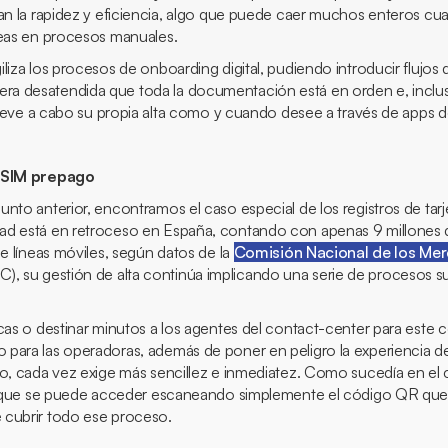
ran la rapidez y eficiencia, algo que puede caer muchos enteros c
reas en procesos manuales.
iliza los procesos de
onboarding
digital, pudiendo introducir flujos 
a desatendida que toda la documentación está en orden e, inclu
 lleve a cabo su propia alta como y cuando desee a través de
apps
d
a SIM prepago
nto anterior, encontramos el caso especial de los registros de tar
ad está en retroceso en España, contando con apenas 9 millones 
de líneas móviles, según datos de la
Comisión Nacional de los Mer
, su gestión de alta continúa implicando una serie de procesos su
cas o destinar minutos a los agentes del
contact-center
para este c
para las operadoras, además de poner en peligro la experiencia 
io, cada vez exige más sencillez e inmediatez. Como sucedía en el
al que se puede acceder escaneando simplemente el código QR que
 cubrir todo ese proceso.