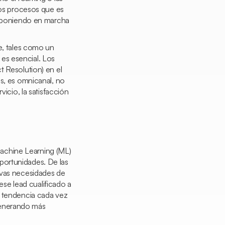
los procesos que es
 y poniendo en marcha
te, tales como un
n es esencial. Los
ct Resolution
) en el
ás, es omnicanal, no
icio, la satisfacción
achine Learning
(ML)
portunidades. De las
evas necesidades de
r ese
lead
cualificado a
a tendencia cada vez
generando más