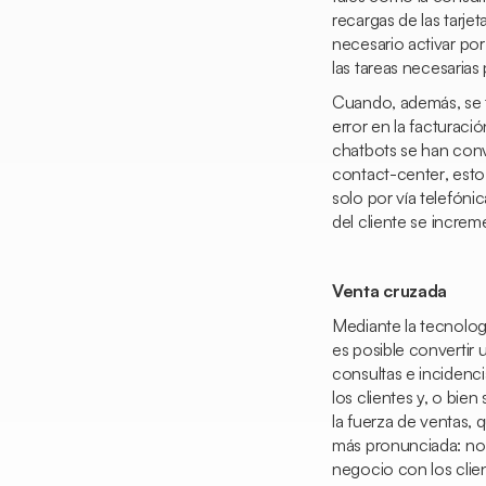
recargas de las tarje
necesario activar po
las tareas necesarias
Cuando, además, se tr
error en la facturació
chatbots se han conv
contact-center
, est
solo por vía telefónic
del cliente se increm
Venta cruzada
Mediante la tecnología
es posible convertir
consultas e incidenc
los clientes y, o bie
la fuerza de ventas,
más pronunciada: no
negocio con los clie