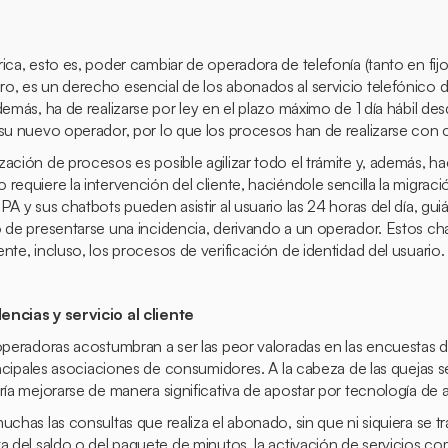
ica, esto es, poder cambiar de operadora de telefonía (tanto en fij
, es un derecho esencial de los abonados al servicio telefónico di
demás, ha de realizarse por ley en el plazo máximo de 1 día hábil des
 su nuevo operador, por lo que los procesos han de realizarse con c
zación de procesos es posible agilizar todo el trámite y, además, 
requiere la intervención del cliente, haciéndole sencilla la migrac
PA y sus chatbots pueden asistir al usuario las 24 horas del día, gu
o de presentarse una incidencia, derivando a un operador. Estos c
nte, incluso, los procesos de verificación de identidad del usuario
encias y servicio al cliente
 operadoras acostumbran a ser las peor valoradas en las encuestas d
incipales asociaciones de consumidores. A la cabeza de las quejas se 
ría mejorarse de manera significativa de apostar por tecnología de
uchas las consultas que realiza el abonado, sin que ni siquiera se tr
a del saldo o del paquete de minutos, la activación de servicios c