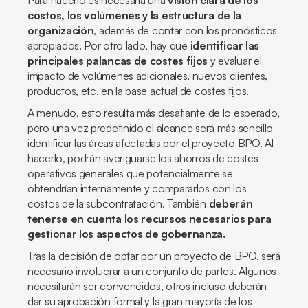
Para hacerlo es necesaria una
visión clara de los
costos, los volúmenes y la estructura de la
organización
, además de contar con los pronósticos
apropiados. Por otro lado, hay que
identificar las
principales palancas de costes fijos
y evaluar el
impacto de volúmenes adicionales, nuevos clientes,
productos, etc. en la base actual de costes fijos.
A menudo, esto resulta más desafiante de lo esperado,
pero una vez predefinido el alcance será más sencillo
identificar las áreas afectadas por el proyecto BPO. Al
hacerlo, podrán averiguarse los ahorros de costes
operativos generales que potencialmente se
obtendrían internamente y compararlos con los
costos de la subcontratación. También
deberán
tenerse en cuenta los recursos necesarios para
gestionar los aspectos de gobernanza.
Tras la decisión de optar por un proyecto de BPO, será
necesario involucrar a un conjunto de partes. Algunos
necesitarán ser convencidos, otros incluso deberán
dar su aprobación formal y la gran mayoría de los