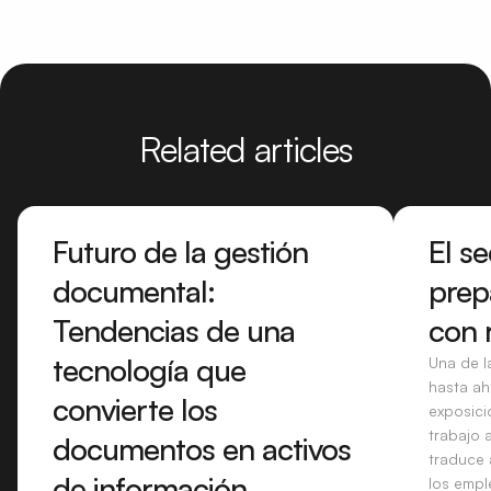
Related articles
Futuro de la gestión
El s
documental:
prep
Tendencias de una
con 
tecnología que
Una de la
hasta ah
convierte los
exposici
trabajo 
documentos en activos
traduce 
de información
los empl