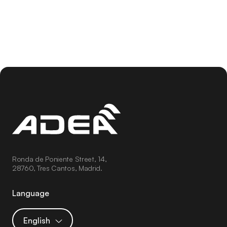
challeng
the telco
Ronda de Poniente Street, 14,
28760, Tres Cantos, Madrid.
Language
English