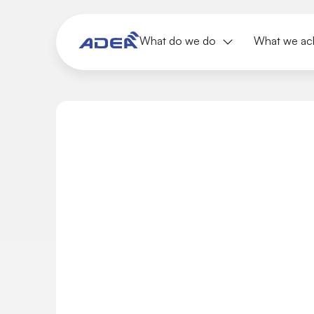
What do we do
What we ac