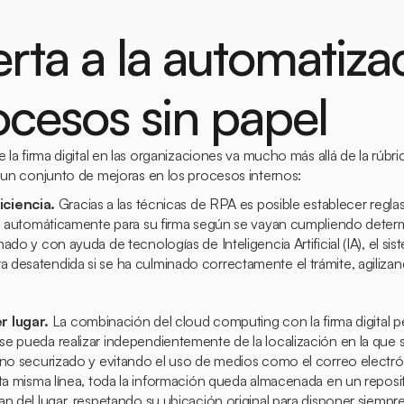
rta a la automatiza
ocesos sin papel
e la firma digital en las organizaciones va mucho más allá de la rúbri
o un conjunto de mejoras en los procesos internos:
ciencia.
Gracias a las técnicas de RPA es posible establecer regla
en automáticamente para su firma según se vayan cumpliendo deter
ado y con ayuda de tecnologías de Inteligencia Artificial (IA), el si
desatendida si se ha culminado correctamente el trámite, agilizand
r lugar.
La combinación del
cloud computing
con la firma digital 
e pueda realizar independientemente de la localización en la que 
rno securizado y evitando el uso de medios como el correo electró
sta misma línea, toda la información queda almacenada en un reposi
n del lugar, respetando su ubicación original para disponer siempre