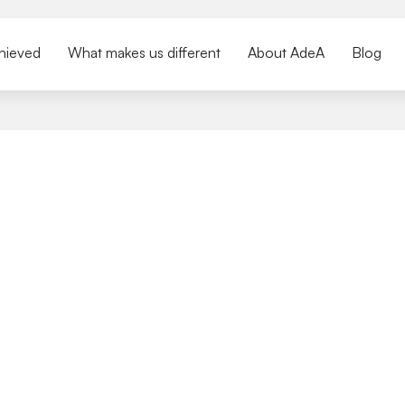
hieved
What makes us different
About AdeA
Blog