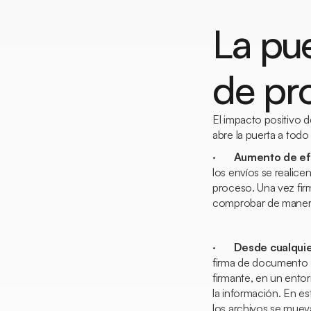
La pue
de pr
El impacto positivo d
abre la puerta a tod
·
Aumento de efi
los envíos se realic
proceso. Una vez firm
comprobar de manera 
·
Desde cualquie
firma de documento s
firmante, en un ento
la información. En e
los archivos se mueva