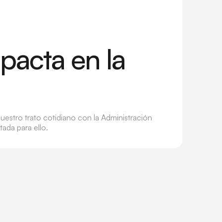
pacta en la
nuestro trato cotidiano con la Administración
tada para ello.