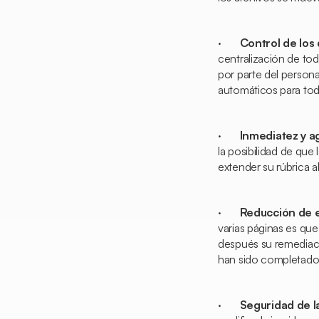
·
Control de lo
centralización de to
por parte del persona
automáticos para tod
·
Inmediatez y ag
la posibilidad de que
extender su rúbrica 
·
Reducción de 
varias páginas es que
después su remediaci
han sido completados
·
Seguridad de l