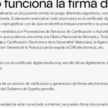
unciona la firma di
italmente un documento entran en juego diferentes algoritmos, c
rivada. El elemento esencial en todo el proceso es el certificado dig
s criptográficas con las que se identifica inequívocamente a su po
on emitidos por Proveedores de Servicios de Certificación o Autori
 los que podemos encontrar a la Fábrica Nacional de Moneda y Timb
 y Certificación Electrónica de la Generalitat Valenciana, la Agènc
cción General de la Policía (cuando expide el DNI electrónico), etc.
 con el certificado digital resulta muy sencillo firmar digitalmente
s:
s de un servicio de verificación y generación de firmas electrónic
n del Gobierno de España para ello.
cesidad de estar conectado a internet, se pueden firmar document