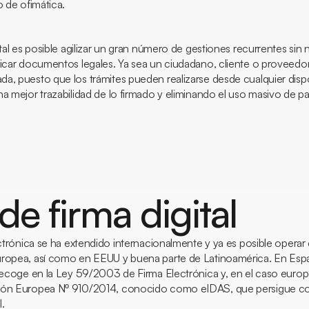
o de ofimática.
ital es posible agilizar un gran número de gestiones recurrentes sin
icar documentos legales. Ya sea un ciudadano, cliente o proveedor,
a, puesto que los trámites pueden realizarse desde cualquier dispo
a mejor trazabilidad de lo firmado y eliminando el uso masivo de pa
de firma digital
ectrónica se ha extendido internacionalmente y ya es posible operar 
ropea, así como en EEUU y buena parte de Latinoamérica. En Españ
 recoge en la Ley 59/2003 de Firma Electrónica y, en el caso europ
ión Europea Nº 910/2014, conocido como eIDAS, que persigue contr
l.