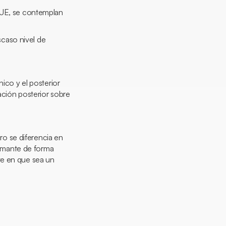
a UE, se contemplan
scaso nivel de
ico y el posterior
cación posterior sobre
ero se diferencia en
firmante de forma
te en que sea un