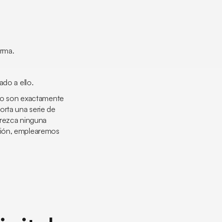
irma.
ado a ello.
, no son exactamente
orta una serie de
frezca ninguna
ación, emplearemos