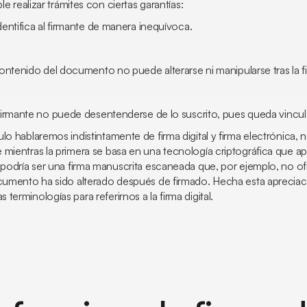
ble realizar trámites con ciertas garantías:
dentifica al firmante de manera inequívoca.
ontenido del documento no puede alterarse ni manipularse tras la f
 firmante no puede desentenderse de lo suscrito, pues queda vincul
lo hablaremos indistintamente de firma digital y firma electrónica
mientras la primera se basa en una tecnología criptográfica que ap
a podría ser una firma manuscrita escaneada que, por ejemplo, no o
ocumento ha sido alterado después de firmado. Hecha esta apreci
terminologías para referirnos a la firma digital.