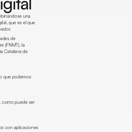
gital
ombinándose una
ital, que es el que
seedor.
dades de
re (FNMT), la
ia Catalana de
, lo que podemos
as, como puede ser
os con aplicaciones