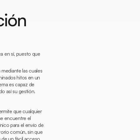
ción
ca en sí, puesto que
s mediante las cuales
minados hitos en un
stema es capaz de
o así su gestión.
permite que cualquier
se encuentre el
nico para el envío de
torio común, sin que
 de un fácil acceso.