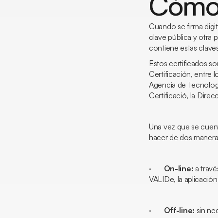
Cómo f
Cuando se firma dig
clave pública y otra p
contiene estas clave
Estos certificados s
Certificación, entre
Agencia de Tecnología
Certificació, la Dire
Una vez que se cuenta
hacer de dos manera
·
On-line:
a travé
VALIDe, la aplicació
·
Off-line:
sin ne